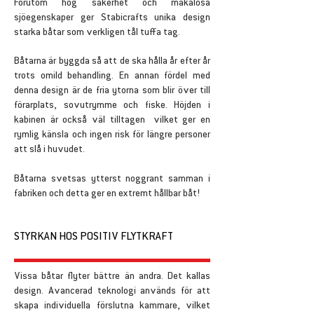
Förutom hög säkerhet och makalösa
sjöegenskaper ger Stabicrafts unika design
starka båtar som verkligen tål tuffa tag.
Båtarna är byggda så att de ska hålla år efter år
trots omild behandling. En annan fördel med
denna design är de fria ytorna som blir över till
förarplats, sovutrymme och fiske. Höjden i
kabinen är också väl tilltagen vilket ger en
rymlig känsla och ingen risk för längre personer
att slå i huvudet.
Båtarna svetsas ytterst noggrant samman i
fabriken och detta ger en extremt hållbar båt!
STYRKAN HOS POSITIV FLYTKRAFT
Vissa båtar flyter bättre än andra. Det kallas
design. Avancerad teknologi används för att
skapa individuella förslutna kammare, vilket