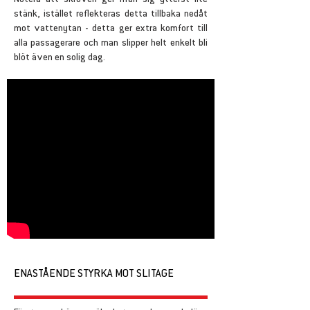
Notera att skroven ger ifrån sig ytterst lite
stänk, istället reflekteras detta tillbaka nedåt
mot vattenytan - detta ger extra komfort till
alla passagerare och man slipper helt enkelt bli
blöt även en solig dag.
ENASTÅENDE STYRKA MOT SLITAGE